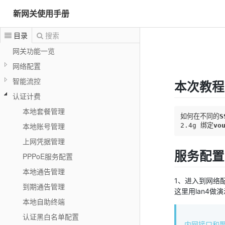
新网关使用手册
目录
搜索
网关功能一览
网络配置
智能流控
本次教程
认证计费
本地套餐管理
如何在不同的
S
本地账号管理
2
.4g
 绑定
vo
上网凭据管理
服务配置
PPPoE服务配置
本地通告管理
1、进入到网络
到期通告管理
这里用lan4做
本地自助终端
认证黑白名单配置
内网接口和