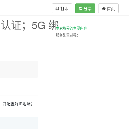
打印
分享
首页
应用案列：2.4G 绑定凭据认证；5G 绑定Facebook认证
本次教程的主要内容
服务配置过程：
，并配置好IP地址；