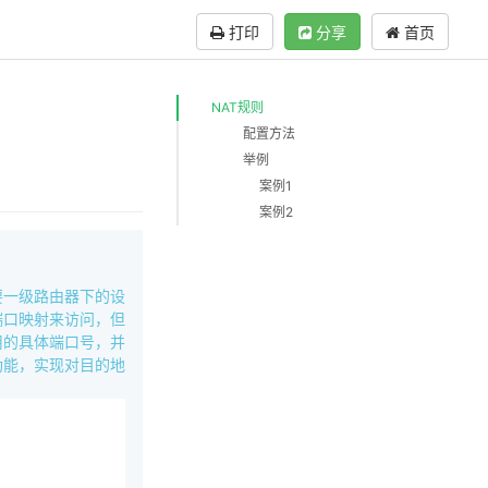
打印
分享
首页
NAT规则
配置方法
举例
案例1
案例2
要一级路由器下的设
端口映射来访问，但
用的具体端口号，并
功能，实现对目的地