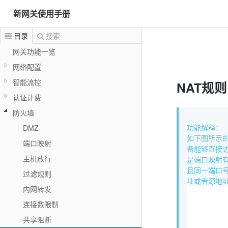
新网关使用手册
目录
搜索
网关功能一览
网络配置
智能流控
NAT规则
认证计费
防火墙
DMZ
功能解释：
如下图所示
端口映射
备能够直接
主机放行
是端口映射
且同一端口
过滤规则
址或者源地址
内网转发
连接数限制
共享阻断